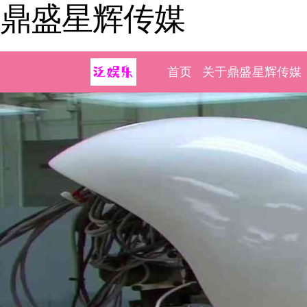
鼎盛星辉传媒
首页
关于鼎盛星辉传媒