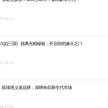
07:42:52
《QQ三国》脱离光棍秘籍：开启你的缘分之门
07:02:00
》延续侠义道品牌，深耕90后新生代市场
06:17:01