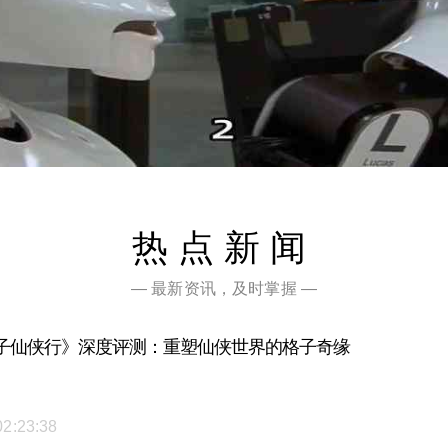
热点新闻
— 最新资讯，及时掌握 —
格子仙侠行》深度评测：重塑仙侠世界的格子奇缘
02:23:38