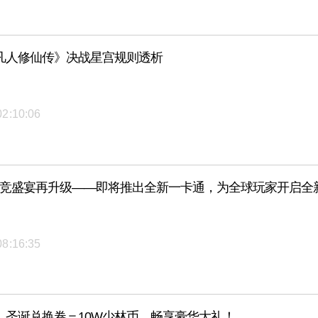
凡人修仙传》决战星宫规则透析
02:10:06
》电竞盛宴再升级——即将推出全新一卡通，为全球玩家开启全
08:16:35
》圣诞兑换卷＝10W少林币，畅享豪华大礼！